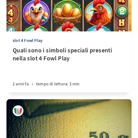
slot 4 Fowl Play
Quali sono i simboli speciali presenti
nella slot 4 Fowl Play
2 anni fa
•
tempo di lettura: 3 min