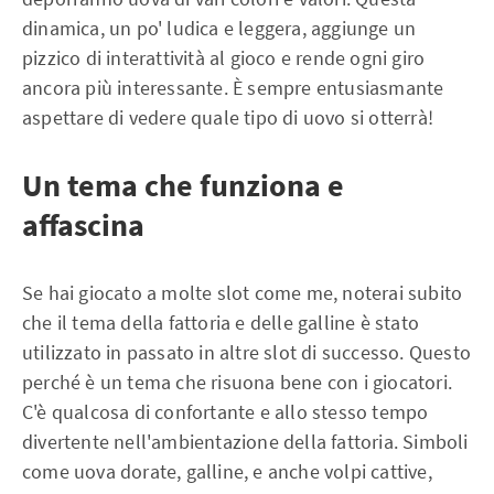
dinamica, un po' ludica e leggera, aggiunge un
pizzico di interattività al gioco e rende ogni giro
ancora più interessante. È sempre entusiasmante
aspettare di vedere quale tipo di uovo si otterrà!
Un tema che funziona e
affascina
Se hai giocato a molte slot come me, noterai subito
che il tema della fattoria e delle galline è stato
utilizzato in passato in altre slot di successo. Questo
perché è un tema che risuona bene con i giocatori.
C'è qualcosa di confortante e allo stesso tempo
divertente nell'ambientazione della fattoria. Simboli
come uova dorate, galline, e anche volpi cattive,