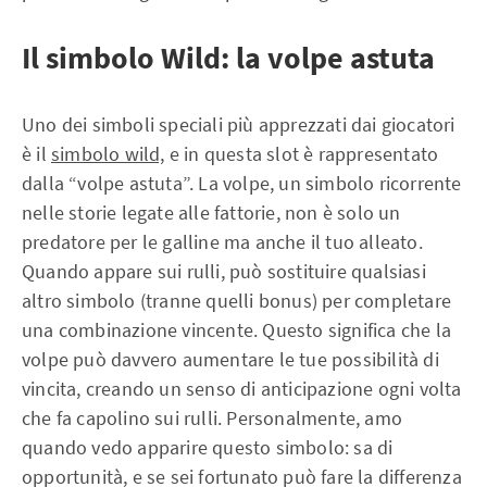
Il simbolo Wild: la volpe astuta
Uno dei simboli speciali più apprezzati dai giocatori
è il
simbolo wild,
e in questa slot è rappresentato
dalla “volpe astuta”. La volpe, un simbolo ricorrente
nelle storie legate alle fattorie, non è solo un
predatore per le galline ma anche il tuo alleato.
Quando appare sui rulli, può sostituire qualsiasi
altro simbolo (tranne quelli bonus) per completare
una combinazione vincente. Questo significa che la
volpe può davvero aumentare le tue possibilità di
vincita, creando un senso di anticipazione ogni volta
che fa capolino sui rulli. Personalmente, amo
quando vedo apparire questo simbolo: sa di
opportunità, e se sei fortunato può fare la differenza