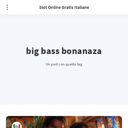
Slot Online Gratis Italiane
big bass bonanaza
Un post con questo tag