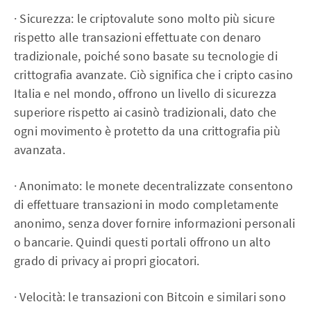
· Sicurezza: le criptovalute sono molto più sicure
rispetto alle transazioni effettuate con denaro
tradizionale, poiché sono basate su tecnologie di
crittografia avanzate. Ciò significa che i cripto casino
Italia e nel mondo, offrono un livello di sicurezza
superiore rispetto ai casinò tradizionali, dato che
ogni movimento è protetto da una crittografia più
avanzata.
· Anonimato: le monete decentralizzate consentono
di effettuare transazioni in modo completamente
anonimo, senza dover fornire informazioni personali
o bancarie. Quindi questi portali offrono un alto
grado di privacy ai propri giocatori.
· Velocità: le transazioni con Bitcoin e similari sono