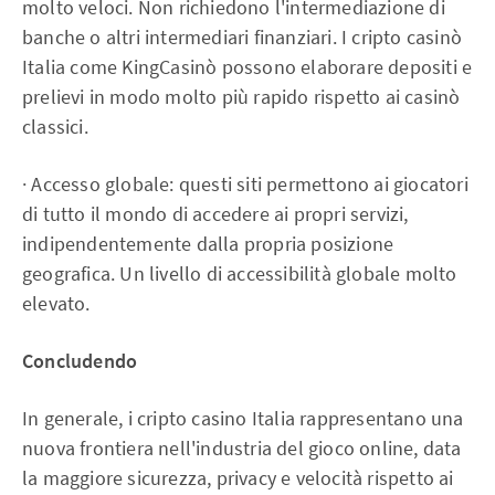
molto veloci. Non richiedono l'intermediazione di
banche o altri intermediari finanziari. I cripto casinò
Italia come KingCasinò possono elaborare depositi e
prelievi in modo molto più rapido rispetto ai casinò
classici.
· Accesso globale: questi siti permettono ai giocatori
di tutto il mondo di accedere ai propri servizi,
indipendentemente dalla propria posizione
geografica. Un livello di accessibilità globale molto
elevato.
Concludendo
In generale, i cripto casino Italia rappresentano una
nuova frontiera nell'industria del gioco online, data
la maggiore sicurezza, privacy e velocità rispetto ai