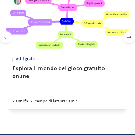
giochi gratis
Esplora il mondo del gioco gratuito
online
2 anni fa
•
tempo di lettura: 3 min