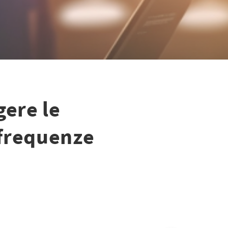
gere le
 frequenze