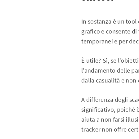
In sostanza è un tool 
grafico e consente di 
temporanei e per deci
È utile? Sì, se l'obie
l’andamento delle par
dalla casualità e non 
A differenza degli sc
significativo, poiché 
aiuta a non farsi illus
tracker non offre cer