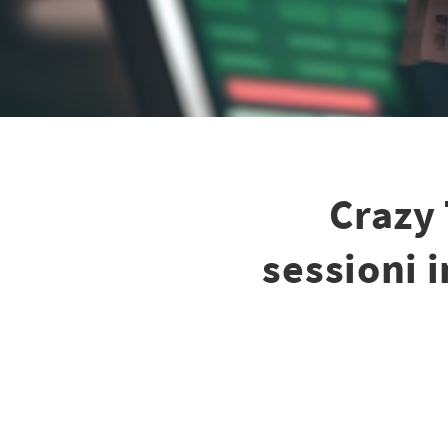
Crazy 
sessioni 