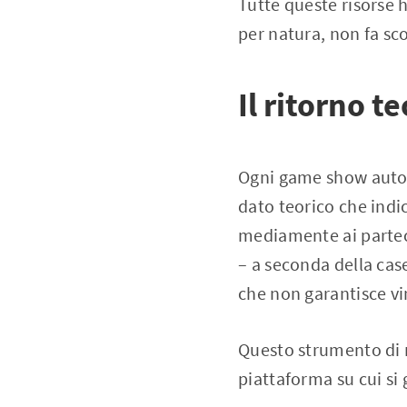
Tutte queste risorse h
per natura, non fa sc
Il ritorno t
Ogni game show autor
dato teorico che indic
mediamente ai parteci
– a seconda della cas
che non garantisce vi
Questo strumento di m
piattaforma su cui si 