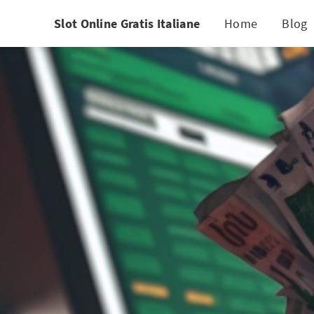
Slot Online Gratis Italiane
Home
Blog