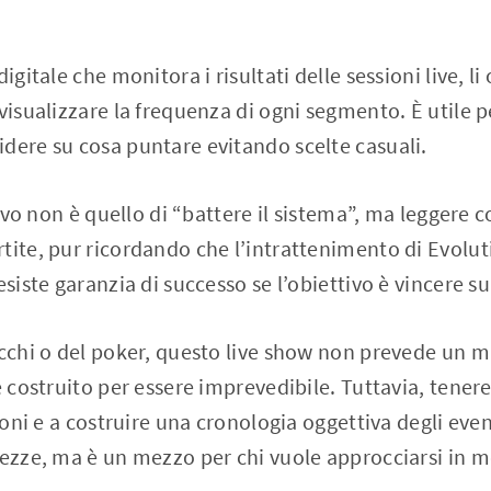
digitale che monitora i risultati delle sessioni live, 
visualizzare la frequenza di ogni segmento. È utile p
dere su cosa puntare evitando scelte casuali.
ttivo non è quello di “battere il sistema”, ma leggere c
tite, pur ricordando che l’intrattenimento di Evolu
esiste garanzia di successo se l’obiettivo è vincere s
acchi o del poker, questo live show non prevede un m
è costruito per essere imprevedibile. Tuttavia, tenere 
ioni e a costruire una cronologia oggettiva degli event
tezze, ma è un mezzo per chi vuole approcciarsi in m