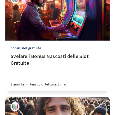
bonus slot gratuite
Svelare i Bonus Nascosti delle Slot
Gratuite
3 anni fa
•
tempo di lettura: 2 min