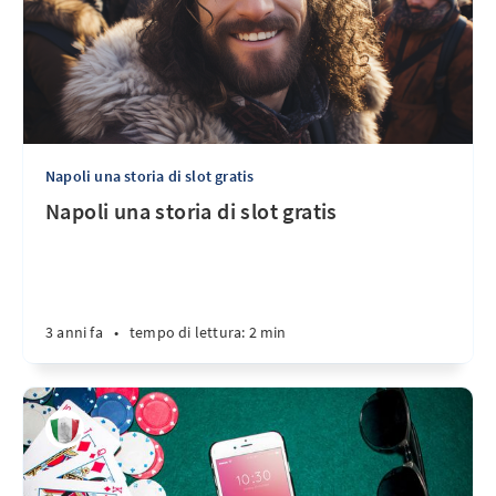
Napoli una storia di slot gratis
Napoli una storia di slot gratis
3 anni fa
•
tempo di lettura: 2 min