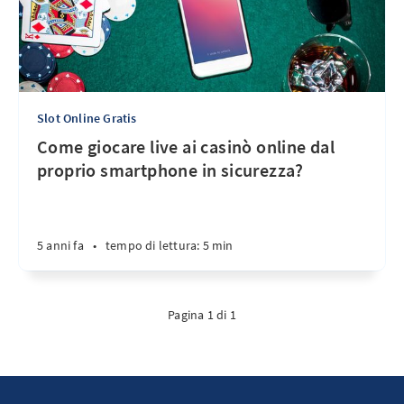
Slot Online Gratis
Come giocare live ai casinò online dal
proprio smartphone in sicurezza?
5 anni fa
•
tempo di lettura: 5 min
Pagina 1 di 1