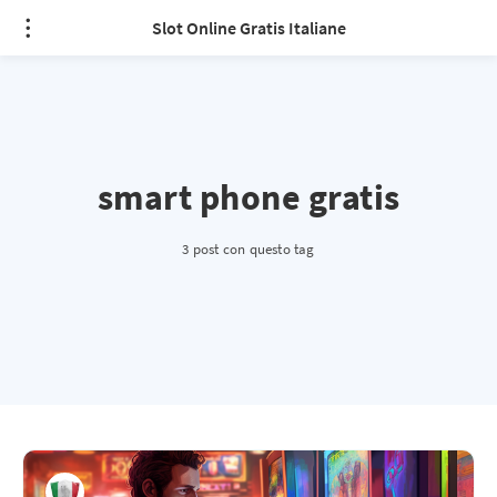
Slot Online Gratis Italiane
smart phone gratis
3 post con questo tag