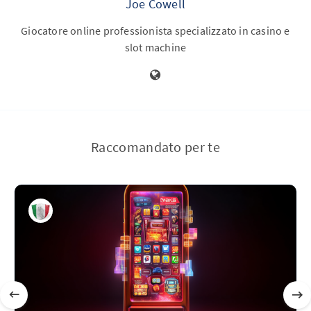
Joe Cowell
Giocatore online professionista specializzato in casino e
slot machine
Raccomandato per te