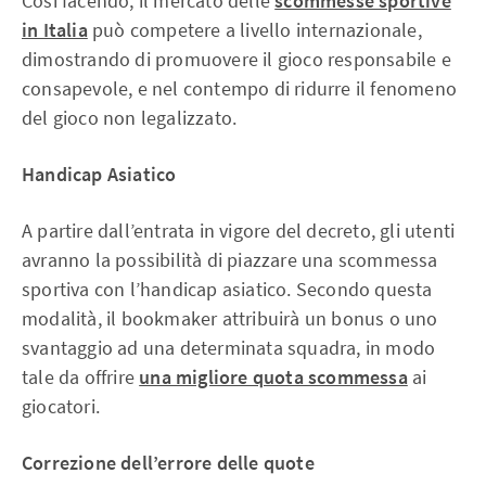
Così facendo, il mercato delle
scommesse sportive
in Italia
può competere a livello internazionale,
dimostrando di promuovere il gioco responsabile e
consapevole, e nel contempo di ridurre il fenomeno
del gioco non legalizzato.
Handicap Asiatico
A partire dall’entrata in vigore del decreto, gli utenti
avranno la possibilità di piazzare una scommessa
sportiva con l’handicap asiatico. Secondo questa
modalità, il bookmaker attribuirà un bonus o uno
svantaggio ad una determinata squadra, in modo
tale da offrire
una migliore quota scommessa
ai
giocatori.
Correzione dell’errore delle quote