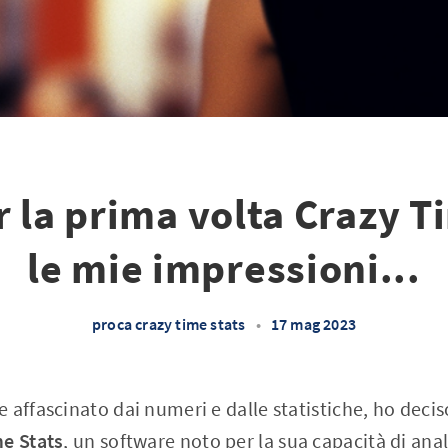
 la prima volta Crazy T
le mie impressioni...
proca crazy time stats
•
17 mag 2023
 affascinato dai numeri e dalle statistiche, ho decis
e Stats
, un software noto per la sua capacità di ana