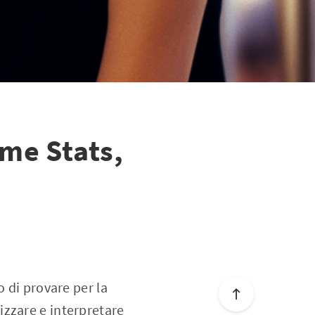
ime Stats,
o di provare per la
lizzare e interpretare